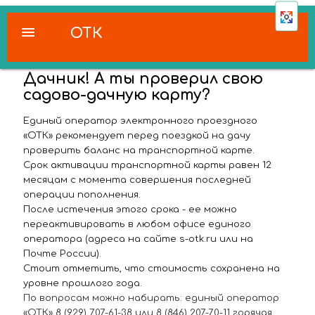
menu
ОТК
Дачник! А ты проверил свою
садово-дачную карту?
Единый оператор электронного проездного
«ОТК» рекомендует перед поездкой на дачу
проверить баланс на транспортной карте.
Срок активации транспортной карты равен 12
месяцам с момента совершения последней
операции пополнения.
После истечения этого срока - ее можно
переактивировать в любом офисе единого
оператора (адреса на сайте s-otk.ru или на
Почте России).
Стоит отметить, что стоимость сохранена на
уровне прошлого года.
По вопросам можно набирать: единый оператор
«ОТК» 8 (929) 707-61-38 или 8 (846) 207-70-11 горячая