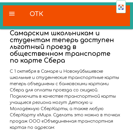
menu
ОТК
Самарским школьникам и
студентам теперь доступен
льготный проезд в
общественном транспорте
по карте Сбера
С 1 октября в Самаре и Новокуйбышевске
школьные и студенческие транспортные карты
теперь объединены с банковскими картами
Сбера для оплаты проезда со скидкой.
Подключить в качестве транспортной карты
учащиеся региона могут Детскую и
Молодёжную СберКарты, а также любую
СберКарту «Мир». Сделать это можно в точках
продаж ООО «Объединенная транспортная
карта» по адресам: