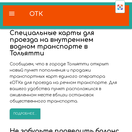
menu
ОТК
Специальные карты для
проезда на внутреннем
водном транспорте в
Тольятти
Сообщаем, что в городе Тольятти открыт
новый пункт пополнения и продажи
транспортных карт единого оператора
«ОТК» для проезда на речном транспорте. Для
вашего удобства пункт расположился в
оживленном месте вблизи остановок
общественного транспорта.
ПОДРОБНЕЕ...
Не забудьте проверить баланс