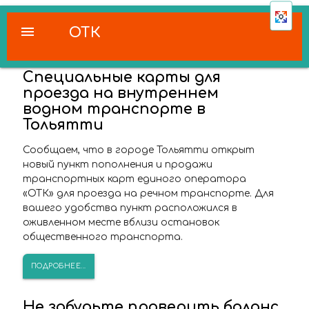
menu
ОТК
Специальные карты для
проезда на внутреннем
водном транспорте в
Тольятти
Сообщаем, что в городе Тольятти открыт
новый пункт пополнения и продажи
транспортных карт единого оператора
«ОТК» для проезда на речном транспорте. Для
вашего удобства пункт расположился в
оживленном месте вблизи остановок
общественного транспорта.
ПОДРОБНЕЕ...
Не забудьте проверить баланс