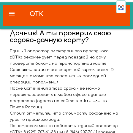
menu
ОТК
Дачник! А ты проверил свою
садово-дачную карту?
Единый оператор электронного проездного
«ОТК» рекомендует перед поездкой на дачу
проверить баланс на транспортной карте.
Срок активации транспортной карты равен 12
месяцам с момента совершения последней
операции пополнения.
После истечения этого срока - ее можно
переактивировать в любом офисе единого
оператора (адреса на сайте s-otk.ru или на
Почте России).
Стоит отметить, что стоимость сохранена на
уровне прошлого года.
По вопросам можно набирать: единый оператор
«ОТК» 8 (929) 707-61-38 или 8 (846) 207-70-11 горячая