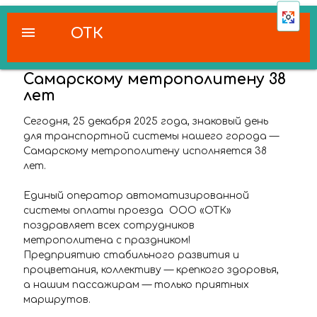
menu
ОТК
Самарскому метрополитену 38
лет
Сегодня, 25 декабря 2025 года, знаковый день
для транспортной системы нашего города —
Самарскому метрополитену исполняется 38
лет.
Единый оператор автоматизированной
системы оплаты проезда ООО «ОТК»
поздравляет всех сотрудников
метрополитена с праздником!
Предприятию стабильного развития и
процветания, коллективу — крепкого здоровья,
а нашим пассажирам — только приятных
маршрутов.