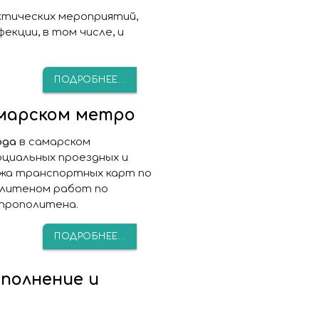
тических мероприятий,
кции, в том числе, и
ПОДРОБНЕЕ...
амарском метро
года
в самарском
циальных проездных и
ажа транспортных карт по
олитеном работ по
трополитена.
ПОДРОБНЕЕ...
полнение и