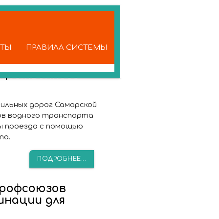
КТЫ
ПРАВИЛА СИСТЕМЫ
щественного
ильных дорог Самарской
ов водного транспорта
ы проезда с помощью
та.
ПОДРОБНЕЕ...
профсоюзов
инации для