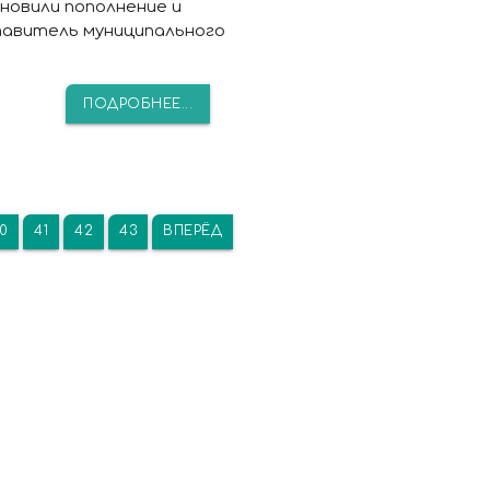
новили пополнение и
тавитель муниципального
ПОДРОБНЕЕ...
0
41
42
43
ВПЕРЁД