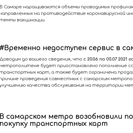
В Самаре наращиваются объемы проводимых профилак
направленных на противодействие коронавирусной инфе
темпы вакцинации.
#Временно недоступен сервис в с
Доводим до вашего сведения, что
с 20.06 по 05.07 2021 
метрополитене будет приостановлено пополнение со
транспортных карт, а также будет ограничена прод
причине проведения совместных с самарским метроп
улучшению качества обслуживания на территории ме
В самарском метро возобновили по
покупку транспортных карт