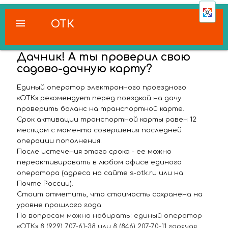
menu
ОТК
Дачник! А ты проверил свою
садово-дачную карту?
Единый оператор электронного проездного
«ОТК» рекомендует перед поездкой на дачу
проверить баланс на транспортной карте.
Срок активации транспортной карты равен 12
месяцам с момента совершения последней
операции пополнения.
После истечения этого срока - ее можно
переактивировать в любом офисе единого
оператора (адреса на сайте s-otk.ru или на
Почте России).
Стоит отметить, что стоимость сохранена на
уровне прошлого года.
По вопросам можно набирать: единый оператор
«ОТК» 8 (929) 707-61-38 или 8 (846) 207-70-11 горячая