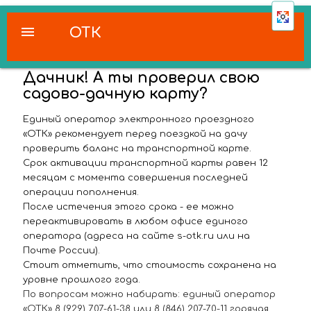
menu
ОТК
Дачник! А ты проверил свою
садово-дачную карту?
Единый оператор электронного проездного
«ОТК» рекомендует перед поездкой на дачу
проверить баланс на транспортной карте.
Срок активации транспортной карты равен 12
месяцам с момента совершения последней
операции пополнения.
После истечения этого срока - ее можно
переактивировать в любом офисе единого
оператора (адреса на сайте s-otk.ru или на
Почте России).
Стоит отметить, что стоимость сохранена на
уровне прошлого года.
По вопросам можно набирать: единый оператор
«ОТК» 8 (929) 707-61-38 или 8 (846) 207-70-11 горячая