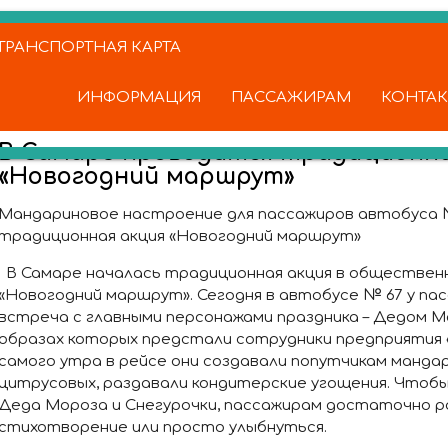
РАНСПОРТНАЯ КАРТА
ИНФОРМАЦИЯ
ПАССАЖИРАМ
КОНТА
В Самаре проводится традиционна
«Новогодний маршрут»
Мандариновое настроение для пассажиров автобуса 
традиционная акция «Новогодний маршрут»
В Самаре началась традиционная акция в обществе
«Новогодний маршрут». Сегодня в автобусе № 67 у па
встреча с главными персонажами праздника – Дедом Мо
образах которых предстали сотрудники предприятия «
самого утра в рейсе они создавали попутчикам манда
цитрусовых, раздавали кондитерские угощения. Чтоб
Деда Мороза и Снегурочки, пассажирам достаточно р
стихотворение или просто улыбнуться.