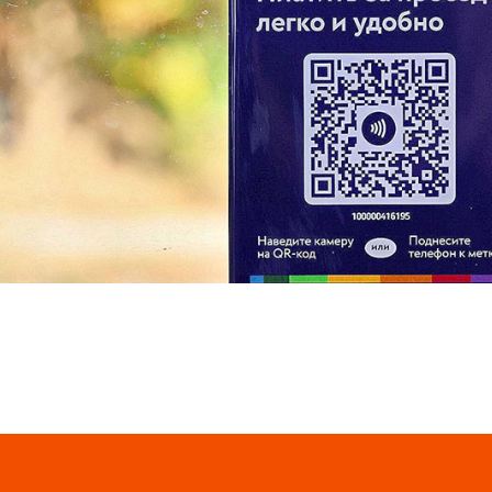
Так, предлагается приложить к табличке смартфон с 
оплаты (NFC) или отсканировать камерой телефона н
код. Если зайти в свой мобильный банк, значок кода о
подтвердить оплату. Для удобства пассажиры могут
приложением СБПэй, которое специально создано для 