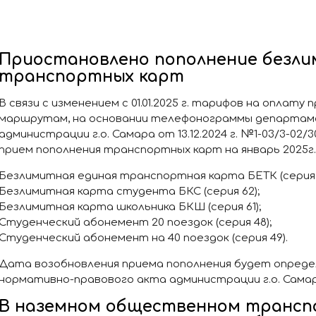
Приостановлено пополнение безл
транспортных карт
В связи с изменением с 01.01.2025 г. тарифов на оплату
маршрутам, на основании телефонограммы департа
администрации г.о. Самара от 13.12.2024 г. №1-03/3-0
прием пополнения транспортных карт на январь 2025г.
Безлимитная единая транспортная карта БЕТК (серия 
Безлимитная карта студента БКС (серия 62);
Безлимитная карта школьника БКШ (серия 61);
Студенческий абонемент 20 поездок (серия 48);
Студенческий абонемент на 40 поездок (серия 49).
Дата возобновления приема пополнения будет опреде
нормативно-правового акта администрации г.о. Самар
В наземном общественном трансп