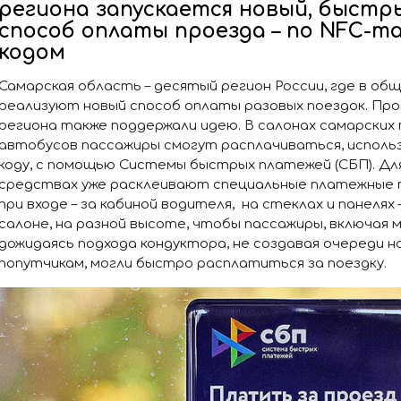
региона запускается новый, быстр
способ оплаты проезда – по NFC-та
кодом
Самарская область – десятый регион России, где в 
реализуют новый способ оплаты разовых поездок. Пр
региона также поддержали идею. В салонах самарских
автобусов пассажиры смогут расплачиваться, использ
коду, с помощью Системы быстрых платежей (СБП). Д
средствах уже расклеивают специальные платежные 
при входе – за кабиной водителя, на стеклах и панелях
салоне, на разной высоте, чтобы пассажиры, включая 
дожидаясь подхода кондуктора, не создавая очереди н
попутчикам, могли быстро расплатиться за поездку.