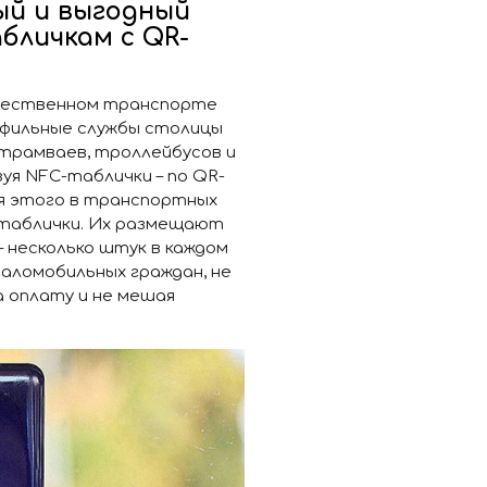
ый и выгодный
бличкам с QR-
общественном транспорте
офильные службы столицы
 трамваев, троллейбусов и
уя NFC-таблички – по QR-
ля этого в транспортных
таблички. Их размещают
 – несколько штук в каждом
маломобильных граждан, не
а оплату и не мешая