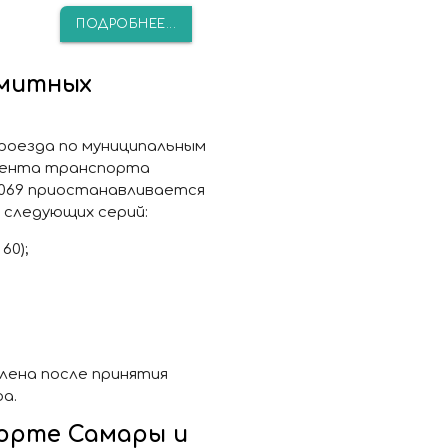
ПОДРОБНЕЕ...
имитных
 проезда по муниципальным
мента транспорта
2/3069 приостанавливается
 следующих серий:
60);
лена после принятия
а.
орте Самары и