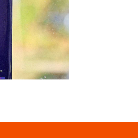
функцией бесконтактной
анесенный на табличку QR-
тобразится, останется лишь
 воспользоваться
совершения платежей с