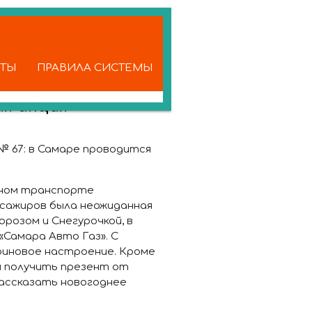
КТЫ
ПРАВИЛА СИСТЕМЫ
я акция
№ 67:
в Самаре проводится
нном транспорте
ссажиров была неожиданная
розом и Снегурочкой, в
Самара Авто Газ». С
риновое настроение. Кроме
ы получить презент от
ассказать новогоднее