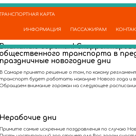
РАНСПОРТНАЯ КАРТА
ИНФОРМАЦИЯ
ПАССАЖИРАМ
КОНТА
Вниманию горожан! Скорректиров
общественного транспорта в пре
праздничные новогодние дни
В Самаре принято решение о том, по какому регламе
транспорт будет работать накануне Нового года и в 
Обращаем внимание горожан на следующее расписани
Нерабочие дни
Примите самые искренние поздравления по случаю Ново
Пусть наступающий год станет для Вас годом счаст