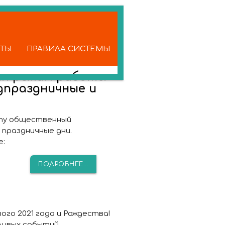
КТЫ
ПРАВИЛА СИСТЕМЫ
ан режим работы
дпраздничные и
нту общественный
праздничные дни.
е:
ПОДРОБНЕЕ...
го 2021 года и Рождества!
ливых событий.