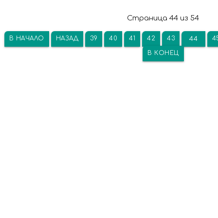
Страница 44 из 54
В НАЧАЛО
НАЗАД
39
40
41
42
43
4
44
В КОНЕЦ