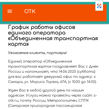
menu
ОТК
График работы офисов
единого оператора
«Объединенная транспортная
карта»
Уважаемые клиенты, партнеры!
Единый оператор «Объединенная
транспортная карта» поздравляет Вас с Днем
России и напоминает, что 14.06.2025 (суббота)
для вас работает дежурный офис по адресу: г.
Самара, ул. Мориса Тореза, 67А, (с 10.00 до 14.00).
Ждем Вас в любой другой день по нашим
адресам. Услуги можно провести через сайт: s-
otk.ru, почту России, Метрополитен, СППК
(Самарская пригородная пассажирская