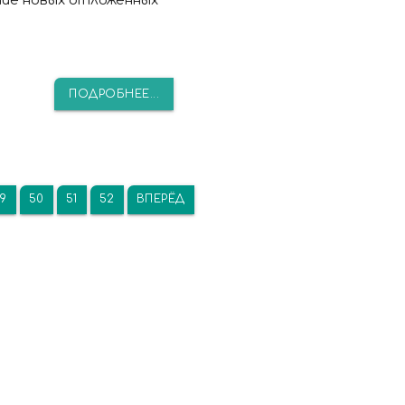
дание новых отложенных
ПОДРОБНЕЕ...
9
50
51
52
ВПЕРЁД