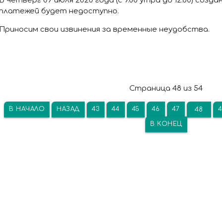
В четверг 09 июля 2020 года (с 9.00 утра до 12.00) соз
платежей будет недоступно.
Приносим свои извинения за временные неудобства.
Страница 48 из 54
В НАЧАЛО
НАЗАД
43
44
45
46
47
4
48
В КОНЕЦ