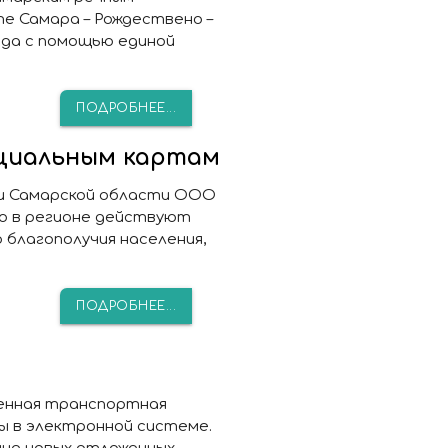
е Самара – Рождествено –
да с помощью единой
ПОДРОБНЕЕ...
оциальным картам
 и Самарской области ООО
о в регионе действуют
благополучия населения,
ПОДРОБНЕЕ...
енная транспортная
ы в электронной системе.