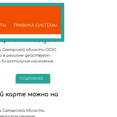
КТЫ
ПРАВИЛА СИСТЕМЫ
картам на август
 и Самарской области ООО
о в регионе действуют
благополучия населения,
ПОДРОБНЕЕ...
й карте можно на
и Самарской области
амарским речным