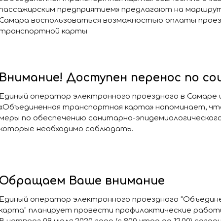
пассажирским предприятием» предлагают на маршрут
Самара воспользоваться возможностью оплаты проез
транспортной карты
Внимание! Доступен перенос по с
Единый оператор электронного проездного в Самаре
«Объединенная транспортная карта» напоминает, чт
меры по обеспечению санитарно-эпидемиологического 
которые необходимо соблюдать.
Обращаем Ваше внимание
Единый оператор электронного проездного "Объедин
карта" планирует провести профилактические работ