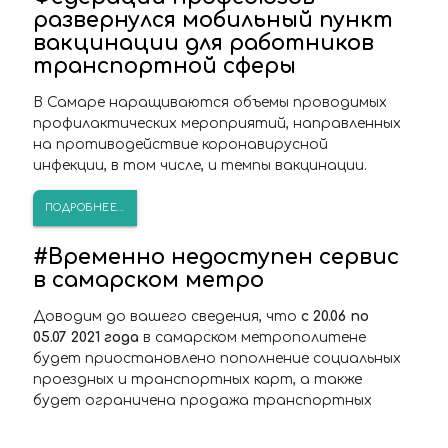
развернулся мобильный пункт
вакцинации для работников
транспортной сферы
В Самаре наращиваются объемы проводимых
профилактических мероприятий, направленных
на противодействие коронавирусной
инфекции, в том числе, и темпы вакцинации.
ПОДРОБНЕЕ...
#Временно недоступен сервис
в самарском метро
Доводим до вашего сведения, что
с 20.06 по
05.07 2021 года
в самарском метрополитене
будет приостановлено пополнение социальных
проездных и транспортных карт, а также
будет ограничена продажа транспортных
карт по причине проведения совместных с
самарским метрополитеном работ по