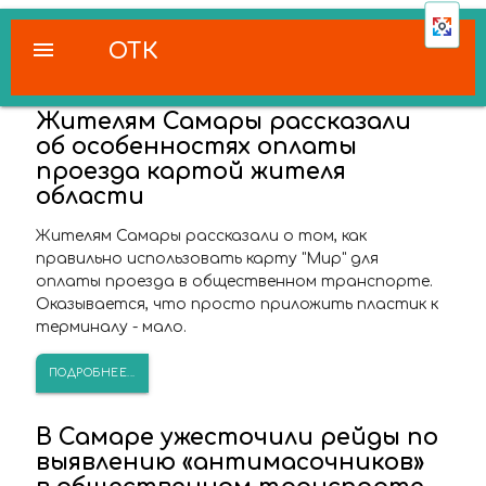
menu
ОТК
Жителям Самары рассказали
об особенностях оплаты
проезда картой жителя
области
Жителям Самары рассказали о том, как
правильно использовать карту "Мир" для
оплаты проезда в общественном транспорте.
Оказывается, что просто приложить пластик к
терминалу - мало.
ПОДРОБНЕЕ...
В Самаре ужесточили рейды по
выявлению «антимасочников»