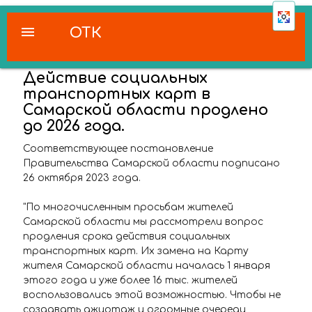
menu
ОТК
Действие социальных
транспортных карт в
Самарской области продлено
до 2026 года.
Соответствующее постановление
Правительства Самарской области подписано
26 октября 2023 года.
"По многочисленным просьбам жителей
Самарской области мы рассмотрели вопрос
продления срока действия социальных
транспортных карт. Их замена на Карту
жителя Самарской области началась 1 января
этого года и уже более 16 тыс. жителей
воспользовались этой возможностью. Чтобы не
создавать ажиотаж и огромные очереди