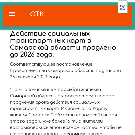
menu
ОТК
Действие социальных
транспортных карт в
Самарской области продлено
до 2026 года.
Соответствующее постановление
Правительства Самарской области подписано
26 октября 2023 года.
"По многочисленным просьбам жителей
Самарской области мы рассмотрели вопрос
продления срока действия социальных
транспортных карт. Их замена на Карту
жителя Самарской области началась 1 января
этого года и уже более 16 тыс. жителей
воспользовались этой возможностью. Чтобы не
создавать ажиотаж и огромные очереди