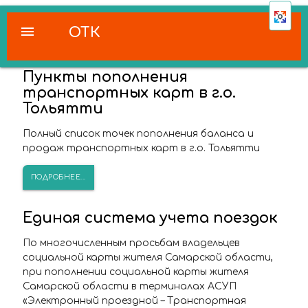
menu
ОТК
Пункты пополнения
транспортных карт в г.о.
Тольятти
Полный список точек пополнения баланса и
продаж транспортных карт в г.о. Тольятти
ПОДРОБНЕЕ...
Единая система учета поездок
По многочисленным просьбам владельцев
социальной карты жителя Самарской области,
при пополнении социальной карты жителя
Самарской области в терминалах АСУП
«Электронный проездной – Транспортная