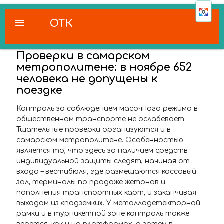
menu
ОТК
Проверки в самарском
метрополитене: в ноябре 652
человека не допущены к
поездке
Контроль за соблюдением масочного режима в
общественном транспорте не ослабевает.
Тщательные проверки организуются и в
самарском метрополитене. Особенностью
является то, что здесь за наличием средств
индивидуальной защиты следят, начиная от
входа – вестибюля, где размещаются кассовый
зал, терминалы по продаже жетонов и
пополнения транспортных карт, и заканчивая
выходом из «подземки». У металлодетекторной
рамки и в турникетной зоне контроль также