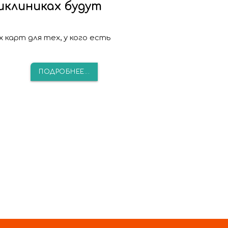
иклиниках будут
карт для тех, у кого есть
ПОДРОБНЕЕ...
37
38
Вперёд
В конец