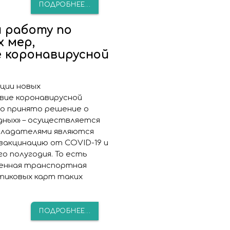
ПОДРОБНЕЕ...
и работу по
 мер,
 коронавирусной
ции новых
вие коронавирусной
ло принято решение о
дных» – осуществляется
обладателями являются
вакцинацию от COVID-19 и
 полугодия. То есть
енная транспортная
тиковых карт таких
ПОДРОБНЕЕ...