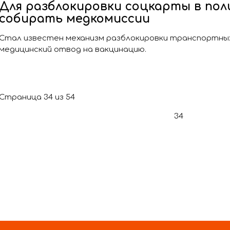
Для разблокировки соцкарты в пол
собирать медкомиссии
Стал известен механизм разблокировки транспортных 
медицинский отвод на вакцинацию.
Страница 34 из 54
34
В начало
Назад
29
30
31
32
33
35
36