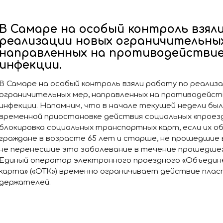
В Самаре на особый контроль взял
реализации новых ограничительных
направленных на противодействие
инфекции.
В Самаре на особый контроль взяли работу по реализа
ограничительных мер, направленных на противодейст
инфекции. Напомним, что в начале текущей недели бы
временной приостановке действия социальных «проез
блокировка социальных транспортных карт, если их 
граждане в возрасте 65 лет и старше, не прошедшие 
не перенесшие это заболевание в течение прошедшего
Единый оператор электронного проездного «Объедин
карта» («ОТК») временно ограничивает действие плас
держателей.