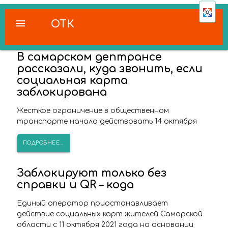
menu
ОТК
В самарском дептрансе
рассказали, куда звонить, если
социальная карта
заблокирована
Жесткое ограничение в общественном
транспорте начало действовать 14 октября
ПОДРОБНЕЕ...
Заблокируют только без
справки и QR – кода
Единый оператор приостанавливает
действие социальных карт жителей Самарской
области с 11 октября 2021 года на основании