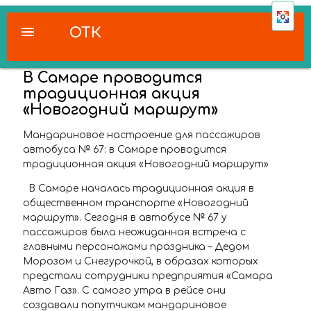
menu
ОТК
В Самаре проводится
традиционная акция
«Новогодний маршрут»
Мандариновое настроение для пассажиров
автобуса № 67:
в Самаре проводится
традиционная акция «Новогодний маршрут»
В Самаре началась традиционная акция в
общественном транспорте «Новогодний
маршрут». Сегодня в автобусе № 67 у
пассажиров была неожиданная встреча с
главными персонажами праздника – Дедом
Морозом и Снегурочкой, в образах которых
предстали сотрудники предприятия «Самара
Авто Газ». С самого утра в рейсе они
создавали попутчикам мандариновое