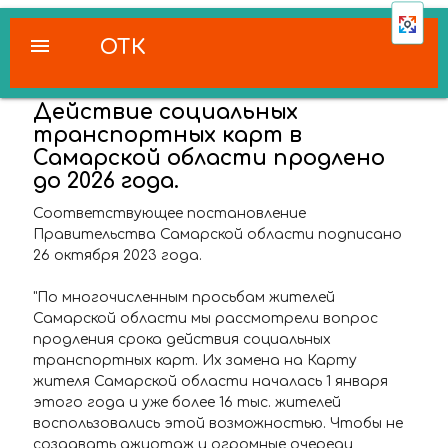
menu
ОТК
Действие социальных
транспортных карт в
Самарской области продлено
до 2026 года.
Соответствующее постановление
Правительства Самарской области подписано
26 октября 2023 года.
"По многочисленным просьбам жителей
Самарской области мы рассмотрели вопрос
продления срока действия социальных
транспортных карт. Их замена на Карту
жителя Самарской области началась 1 января
этого года и уже более 16 тыс. жителей
воспользовались этой возможностью. Чтобы не
создавать ажиотаж и огромные очереди