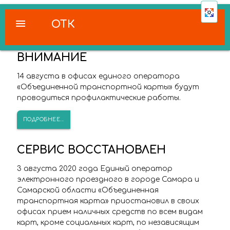
menu
ОТК
ВНИМАНИЕ
14 августа в офисах единого оператора
«Объединенной транспортной карты» будут
проводиться профилактические работы.
ПОДРОБНЕЕ...
СЕРВИС ВОССТАНОВЛЕН
3 августа 2020 года Единый оператор
электронного проездного в городе Самара и
Самарской области «Объединенная
транспортная карта» приостановил в своих
офисах прием наличных средств по всем видам
карт, кроме социальных карт, по независящим