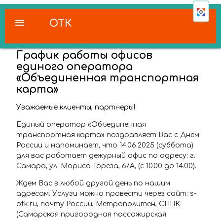
menu
ОТК
График работы офисов
единого оператора
«Объединенная транспортная
карта»
Уважаемые клиенты, партнеры!
Единый оператор «Объединенная
транспортная карта» поздравляет Вас с Днем
России и напоминает, что 14.06.2025 (суббота)
для вас работает дежурный офис по адресу: г.
Самара, ул. Мориса Тореза, 67А, (с 10.00 до 14.00).
Ждем Вас в любой другой день по нашим
адресам. Услуги можно провести через сайт: s-
otk.ru, почту России, Метрополитен, СППК
(Самарская пригородная пассажирская