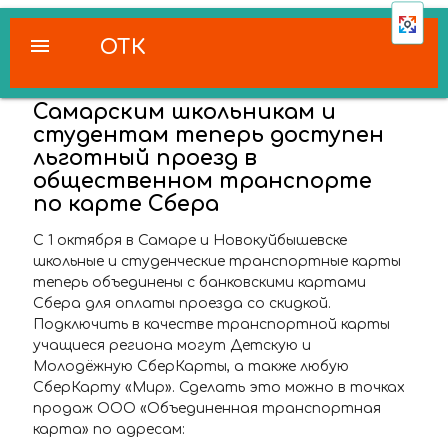
menu
ОТК
Самарским школьникам и
студентам теперь доступен
льготный проезд в
общественном транспорте
по карте Сбера
С 1 октября в Самаре и Новокуйбышевске
школьные и студенческие транспортные карты
теперь объединены с банковскими картами
Сбера для оплаты проезда со скидкой.
Подключить в качестве транспортной карты
учащиеся региона могут Детскую и
Молодёжную СберКарты, а также любую
СберКарту «Мир». Сделать это можно в точках
продаж ООО «Объединенная транспортная
карта» по адресам: