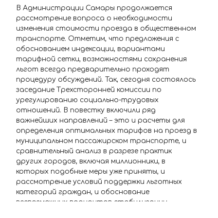
В Администрации Самары продолжается
рассмотрение вопроса о необходимости
изменения стоимости проезда в общественном
транспорте. Отметим, что предложения с
обоснованием индексации, вариантами
тарифной сетки, возможностями сохранения
льгот всегда предварительно проходят
процедуру обсуждений. Так, сегодня состоялось
заседание Трехсторонней комиссии по
урегулированию социально-трудовых
отношений. В повестку включили ряд
важнейших направлений – это и расчеты для
определения оптимальных тарифов на проезд в
муниципальном пассажирском транспорте, и
сравнительный анализ в разрезе практик
других городов, включая миллионники, в
которых подобные меры уже приняты, и
рассмотрение условий поддержки льготных
категорий граждан, и обоснование
всевозможных вариантов стабилизации
ситуации в отрасли пассажирских перевозок в