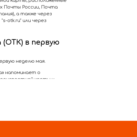
тной карты, расположенные
х Почты России, Почта
ания), а также через
s-otk.ru" или через
(ОТК) в первую
ервую неделю мая.
а» напоминает о
транспортной карты и
ператора (ОТК) работать не
бработку с 13.00 до 14.00)
:00 до 14:00 (без перерыва)
.