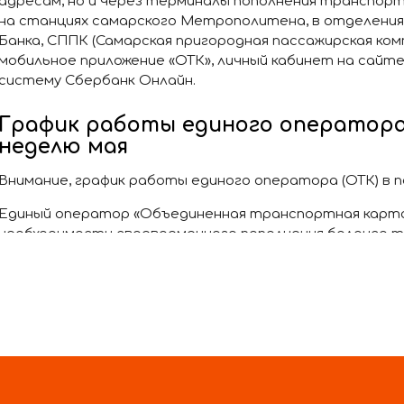
адресам, но и через терминалы пополнения транспор
на станциях самарского Метрополитена, в отделения
Банка, СППК (Самарская пригородная пассажирская комп
мобильное приложение «ОТК», личный кабинет на сайте "
систему Сбербанк Онлайн.
График работы единого оператора 
неделю мая
Внимание, график работы единого оператора (ОТК) в п
Единый оператор «Объединенная транспортная карт
необходимости своевременного пополнения баланса 
социальной карты.
С 1 по 4 мая и с 8 по 11 мая 2025 года офисы единого о
будут.
С 5 по 7 мая 09:00 до 18:00 (с перерывом на санитарную о
рабочие дни.
В праздничные
дни (10 мая) работает дежурный офис с 10
офис единого оператора (ОТК) на ул. Мориса Тореза 67а