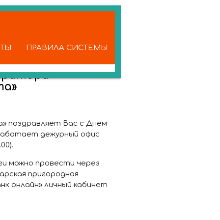
КТЫ
ПРАВИЛА СИСТЕМЫ
ератора
та»
» поздравляет Вас с Днем
с работает дежурный офис
00).
ги можно провести через
марская пригородная
анк онлайн» личный кабинет