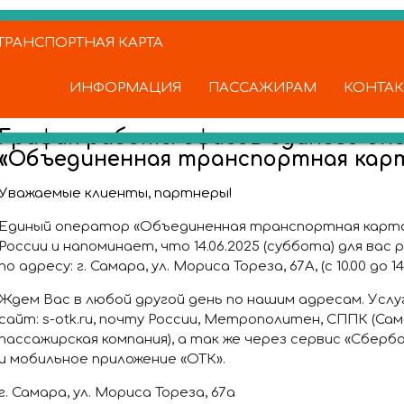
РАНСПОРТНАЯ КАРТА
ИНФОРМАЦИЯ
ПАССАЖИРАМ
КОНТА
График работы офисов единого оп
«Объединенная транспортная кар
Уважаемые клиенты, партнеры!
Единый оператор «Объединенная транспортная карта
России и напоминает, что 14.06.2025 (суббота) для ва
по адресу: г. Самара, ул. Мориса Тореза, 67А, (с 10.00 до 14.
Ждем Вас в любой другой день по нашим адресам. Услу
сайт: s-otk.ru, почту России, Метрополитен, СППК (Са
пассажирская компания), а так же через сервис «Сберб
и мобильное приложение «ОТК».
г. Самара, ул. Мориса Тореза, 67а