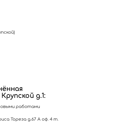
упской)
нённая
Крупской д.1:
лановыми работами
а Тореза д.67 А оф. 4 т.