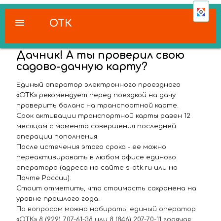
menu
ОТК
Дачник! А ты проверил свою
садово-дачную карту?
Единый оператор электронного проездного
«ОТК» рекомендует перед поездкой на дачу
проверить баланс на транспортной карте.
Срок активации транспортной карты равен 12
месяцам с момента совершения последней
операции пополнения.
После истечения этого срока - ее можно
переактивировать в любом офисе единого
оператора (адреса на сайте s-otk.ru или на
Почте России).
Стоит отметить, что стоимость сохранена на
уровне прошлого года.
По вопросам можно набирать: единый оператор
«ОТК» 8 (929) 707-61-38 или 8 (846) 207-70-11 горячая