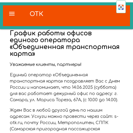
menu
ОТК
График работы офисов
единого оператора
«Объединенная транспортная
карта»
Уважаемые клиенты, партнеры!
Единый оператор «Объединенная
транспортная карта» поздравляет Вас с Днем
России и напоминает, что 14.06.2025 (суббота)
для вас работает дежурный офис по адресу: г.
Самара, ул. Мориса Тореза, 67А, (с 10.00 до 14.00).
Ждем Вас в любой другой день по нашим
адресам. Услуги можно провести через сайт: s-
otk.ru, почту России, Метрополитен, СППК
(Самарская пригородная пассажирская