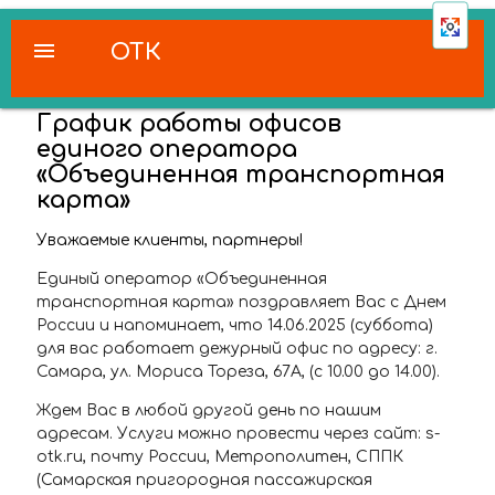
menu
ОТК
График работы офисов
единого оператора
«Объединенная транспортная
карта»
Уважаемые клиенты, партнеры!
Единый оператор «Объединенная
транспортная карта» поздравляет Вас с Днем
России и напоминает, что 14.06.2025 (суббота)
для вас работает дежурный офис по адресу: г.
Самара, ул. Мориса Тореза, 67А, (с 10.00 до 14.00).
Ждем Вас в любой другой день по нашим
адресам. Услуги можно провести через сайт: s-
otk.ru, почту России, Метрополитен, СППК
(Самарская пригородная пассажирская