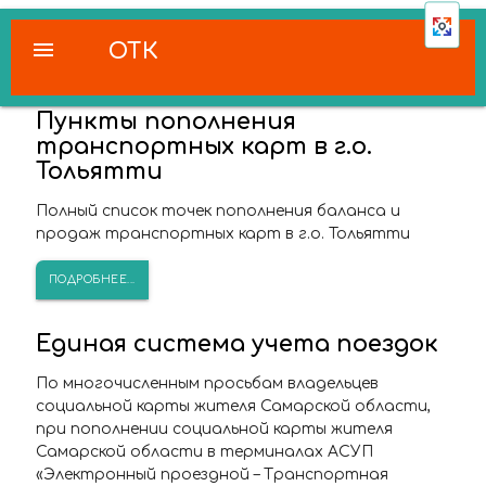
menu
ОТК
Пункты пополнения
транспортных карт в г.о.
Тольятти
Полный список точек пополнения баланса и
продаж транспортных карт в г.о. Тольятти
ПОДРОБНЕЕ...
Единая система учета поездок
По многочисленным просьбам владельцев
социальной карты жителя Самарской области,
при пополнении социальной карты жителя
Самарской области в терминалах АСУП
«Электронный проездной – Транспортная