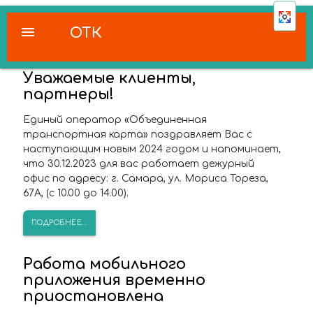
menu
ОТК
Уважаемые клиенты,
партнеры!
Единый оператор «Объединенная
транспортная карта» поздравляет Вас с
наступающим новым 2024 годом и напоминает,
что 30.12.2023 для вас работает дежурный
офис по адресу: г. Самара, ул. Мориса Тореза,
67А, (с 10.00 до 14.00).
ПОДРОБНЕЕ...
Работа мобильного
приложения временно
приостановлена