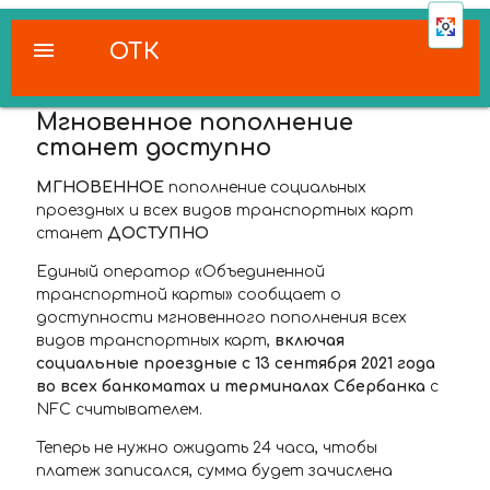
menu
ОТК
Мгновенное пополнение
станет доступно
МГНОВЕННОЕ
пополнение социальных
проездных и всех видов транспортных карт
станет
ДОСТУПНО
Единый оператор «Объединенной
транспортной карты» сообщает о
доступности мгновенного пополнения всех
видов транспортных карт,
включая
социальные проездные с 13 сентября 2021 года
во всех банкоматах и терминалах Сбербанка
с
NFC считывателем.
Теперь не нужно ожидать 24 часа, чтобы
платеж записался, сумма будет зачислена