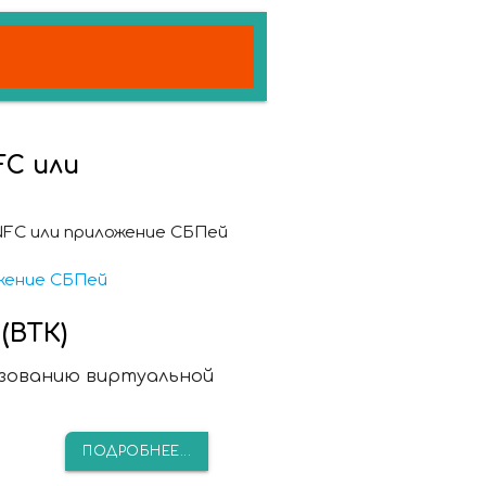
FC или
NFC или приложение СБПей
жение СБПей
(ВТК)
ьзованию виртуальной
ПОДРОБНЕЕ...