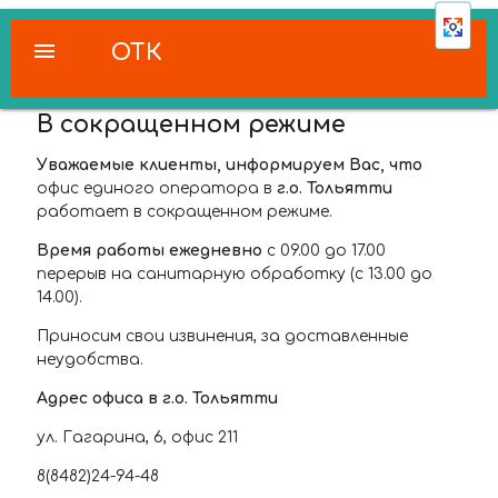
menu
ОТК
В сокращенном режиме
Уважаемые клиенты, информируем Вас, что
офис единого оператора в
г.о. Тольятти
работает в сокращенном режиме.
Время работы ежедневно
с 09.00 до 17.00
перерыв на санитарную обработку (с 13.00 до
14.00).
Приносим свои извинения, за доставленные
неудобства.
Адрес офиса в г.о. Тольятти
ул. Гагарина, 6, офис 211
8(8482)24-94-48