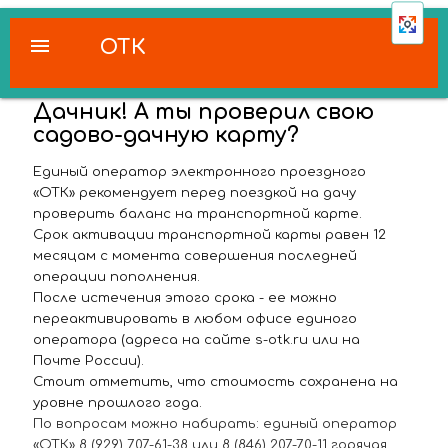
menu
ОТК
Дачник! А ты проверил свою
садово-дачную карту?
Единый оператор электронного проездного
«ОТК» рекомендует перед поездкой на дачу
проверить баланс на транспортной карте.
Срок активации транспортной карты равен 12
месяцам с момента совершения последней
операции пополнения.
После истечения этого срока - ее можно
переактивировать в любом офисе единого
оператора (адреса на сайте s-otk.ru или на
Почте России).
Стоит отметить, что стоимость сохранена на
уровне прошлого года.
По вопросам можно набирать: единый оператор
«ОТК» 8 (929) 707-61-38 или 8 (846) 207-70-11 горячая