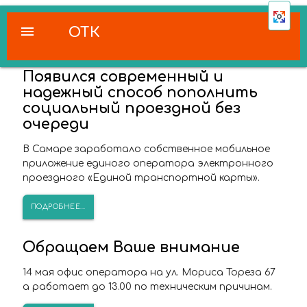
menu
ОТК
Появился современный и
надежный способ пополнить
социальный проездной без
очереди
В Самаре заработало собственное мобильное
приложение единого оператора электронного
проездного «Единой транспортной карты».
ПОДРОБНЕЕ...
Обращаем Ваше внимание
14 мая офис оператора на ул. Мориса Тореза 67
а работает до 13.00 по техническим причинам.