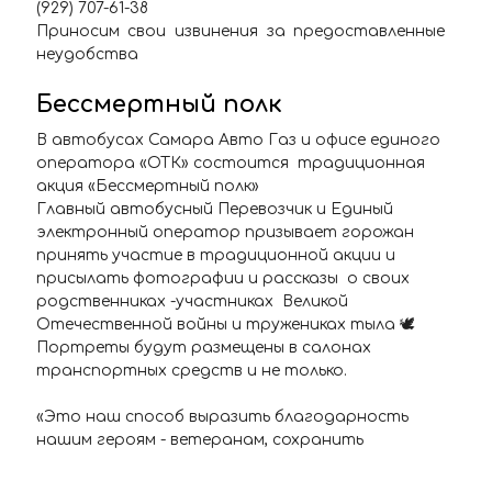
(929) 707-61-38
Приносим свои извинения за предоставленные
неудобства
Бессмертный полк
В автобусах Самара Авто Газ и офисе единого
оператора «ОТК» состоится традиционная
акция «Бессмертный полк»
Главный автобусный Перевозчик и Единый
электронный оператор призывает горожан
принять участие в традиционной акции и
присылать фотографии и рассказы о своих
родственниках -участниках Великой
Отечественной войны и тружениках тыла 🕊
Портреты будут размещены в салонах
транспортных средств и не только.
«Это наш способ выразить благодарность
нашим героям - ветеранам, сохранить
историческую память и связь поколений.
Весь май праздничные фотопортреты будут