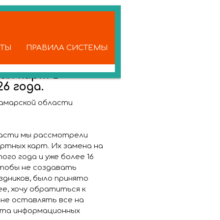
КТЫ
ПРАВИЛА СИСТЕМЫ
ых карт в
6 года.
амарской области
ласти мы рассмотрели
ртных карт. Их замена на
го года и уже более 16
тобы не создавать
здников, было принято
е, хочу обратиться к
 не оставлять все на
нта информационных