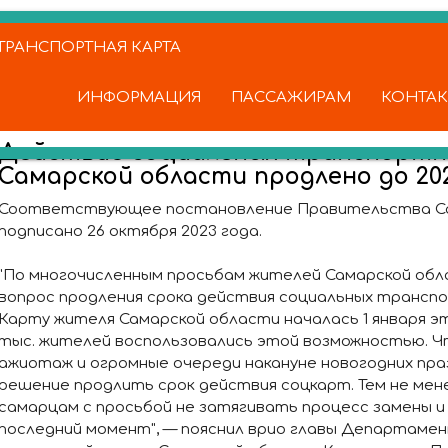
РАНСПОРТНАЯ КАРТА
ИНФОРМАЦИЯ
ПАССАЖИРАМ
КОНТА
Действие социальных транспортн
Самарской области продлено до 202
Соответствующее постановление Правительства С
подписано 26 октября 2023 года.
"По многочисленным просьбам жителей Самарской об
вопрос продления срока действия социальных транспо
Карту жителя Самарской области началась 1 января это
тыс. жителей воспользовались этой возможностью. Ч
ажиотаж и огромные очереди накануне новогодних пра
решение продлить срок действия соцкарт. Тем не мене
самарцам с просьбой не затягивать процесс замены и
последний момент", — пояснил врио главы Департаме