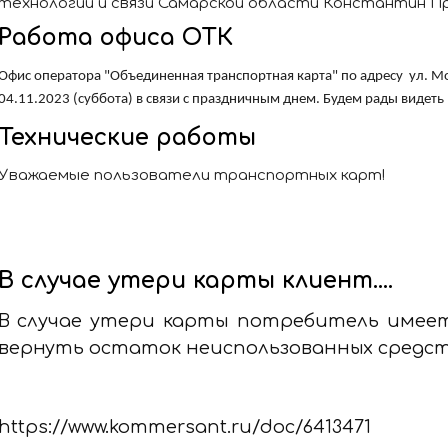
технологий и связи Самарской области Константин Пр
Работа офиса ОТК
Офис оператора "Объединенная транспортная карта" по адресу ул. Мор
04.11.2023 (суббота) в связи с праздничным днем. Будем рады видеть 
Технические работы
Уважаемые пользователи транспортных карт!
В случае утери карты клиент….
В случае утери карты потребитель имее
вернуть остаток неиспользованных средст
https://www.kommersant.ru/doc/6413471