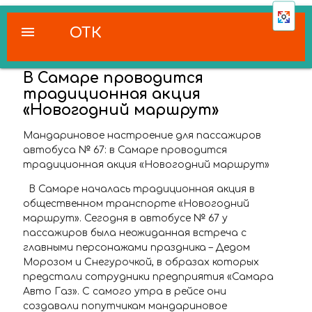
menu
ОТК
В Самаре проводится
традиционная акция
«Новогодний маршрут»
Мандариновое настроение для пассажиров
автобуса № 67:
в Самаре проводится
традиционная акция «Новогодний маршрут»
В Самаре началась традиционная акция в
общественном транспорте «Новогодний
маршрут». Сегодня в автобусе № 67 у
пассажиров была неожиданная встреча с
главными персонажами праздника – Дедом
Морозом и Снегурочкой, в образах которых
предстали сотрудники предприятия «Самара
Авто Газ». С самого утра в рейсе они
создавали попутчикам мандариновое