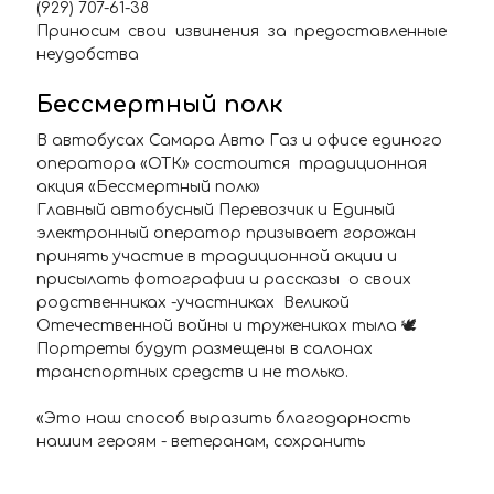
(929) 707-61-38
Приносим свои извинения за предоставленные
неудобства
Бессмертный полк
В автобусах Самара Авто Газ и офисе единого
оператора «ОТК» состоится традиционная
акция «Бессмертный полк»
Главный автобусный Перевозчик и Единый
электронный оператор призывает горожан
принять участие в традиционной акции и
присылать фотографии и рассказы о своих
родственниках -участниках Великой
Отечественной войны и тружениках тыла 🕊
Портреты будут размещены в салонах
транспортных средств и не только.
«Это наш способ выразить благодарность
нашим героям - ветеранам, сохранить
историческую память и связь поколений.
Весь май праздничные фотопортреты будут