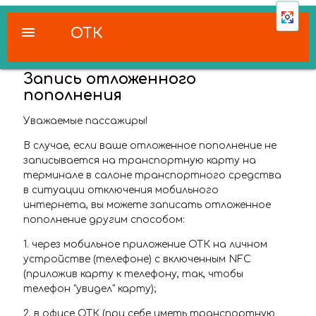
menu
ОТК
Запись отложенного
пополнения
Уважаемые пассажиры!
В случае, если ваше отложенное пополнение не
записывается на транспортную карту на
терминале в салоне транспортного средства
в ситуации отключения мобильного
интернета, вы можете записать отложенное
пополнение другим способом:
1. через мобильное приложение ОТК на личном
устройстве (телефоне) с включенным NFC
(приложив карту к телефону, так, чтобы
телефон "увидел" карту);
2. в офисе ОТК (при себе иметь транспортную