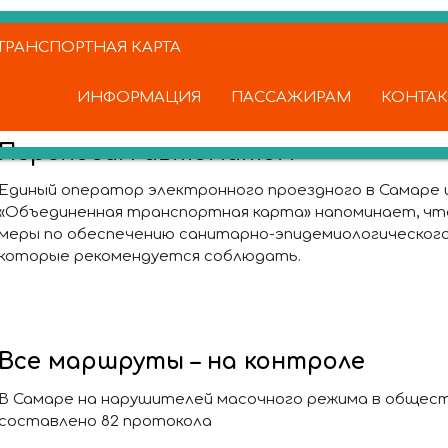
РАНСПОРТНАЯ КАРТА
ИНФОРМАЦИЯ
ПАССАЖИРАМ
КОНТА
Переносим автоматом
Единый оператор электронного проездного в Самаре 
«Объединенная транспортная карта» напоминает, чт
меры по обеспечению санитарно-эпидемиологического 
которые рекомендуется соблюдать.
Все маршруты – на контроле
В Самаре на нарушителей масочного режима в обще
составлено 82 протокола