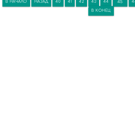
В НАЧАЛО
НАЗАД
40
41
42
43
44
4
45
В КОНЕЦ