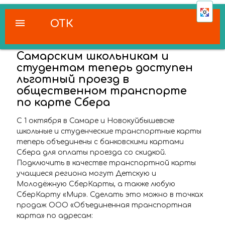
menu
ОТК
Самарским школьникам и
студентам теперь доступен
льготный проезд в
общественном транспорте
по карте Сбера
С 1 октября в Самаре и Новокуйбышевске
школьные и студенческие транспортные карты
теперь объединены с банковскими картами
Сбера для оплаты проезда со скидкой.
Подключить в качестве транспортной карты
учащиеся региона могут Детскую и
Молодёжную СберКарты, а также любую
СберКарту «Мир». Сделать это можно в точках
продаж ООО «Объединенная транспортная
карта» по адресам: