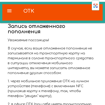
menu
ОТК
Запись отложенного
пополнения
Уважаемые пассажиры!
В случае, если ваше отложенное пополнение не
записывается на транспортную карту на
терминале в салоне транспортного средства
в ситуации отключения мобильного
интернета, вы можете записать отложенное
пополнение другим способом:
1. через мобильное приложение ОТК на личном
устройстве (телефоне) с включенным NFC
(приложив карту к телефону, так, чтобы
телефон "увидел" карту);
2. в офисе ОТК (при себе иметь транспортную