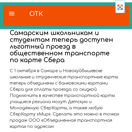
menu
ОТК
Самарским школьникам и
студентам теперь доступен
льготный проезд в
общественном транспорте
по карте Сбера
С 1 октября в Самаре и Новокуйбышевске
школьные и студенческие транспортные карты
теперь объединены с банковскими картами
Сбера для оплаты проезда со скидкой.
Подключить в качестве транспортной карты
учащиеся региона могут Детскую и
Молодёжную СберКарты, а также любую
СберКарту «Мир». Сделать это можно в точках
продаж ООО «Объединенная транспортная
карта» по адресам: