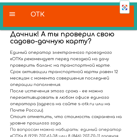
menu
ОТК
Дачник! А ты проверил свою
садово-дачную карту?
Единый оператор электронного проездного
«ОТК» рекомендует перед поездкой на дачу
проверить баланс на транспортной карте.
Срок активации транспортной карты равен 12
месяцам с момента совершения последней
операции пополнения.
После истечения этого срока - ее можно
переактивировать в любом офисе единого
оператора (адреса на сайте s-otk.ru или на
Почте России).
Стоит отметить, что стоимость сохранена на
уровне прошлого года.
По вопросам можно набирать: единый оператор
«ОТК» 8 (929) 707-61-38 или 8 (846) 207-70-11 горячая