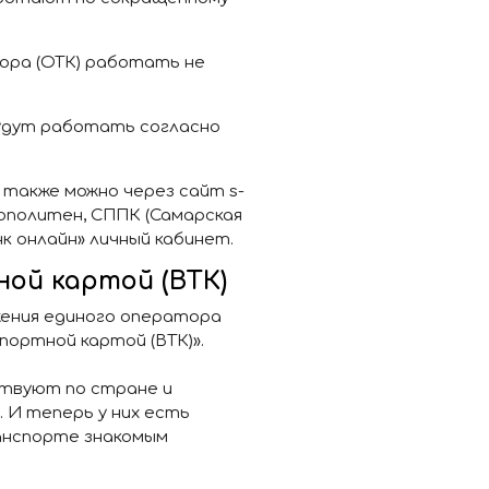
тора (ОТК) работать не
будут работать согласно
также можно через сайт s-
рополитен, СППК (Самарская
нк онлайн» личный кабинет.
ой картой (ВТК)
жения единого оператора
портной картой (ВТК)».
ствуют по стране и
 И теперь у них есть
анспорте знакомым