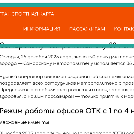
РАНСПОРТНАЯ КАРТА
ИНФОРМАЦИЯ
ПАССАЖИРАМ
КОНТА
Самарскому метрополитену 38 лет
Сегодня, 25 декабря 2025 года, знаковый день для тр
города — Самарскому метрополитену исполняется 38 
Единый оператор автоматизированной системы опл
поздравляет всех сотрудников метрополитена с праз
Предприятию стабильного развития и процветания, к
здоровья, а нашим пассажирам — только приятных ма
Режим работы офисов ОТК с 1 по 4 н
Уважаемые клиенты
01 ноября 2025 года офисы единого оператора (ОТК) 