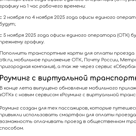
графику на 1 час рабочего времени:
с 2 ноября по 4 ноября 2025 года офисы единого опера
будут;
с 5 ноября 2025 года офисы единого оператора (ОТК) 
прежнему графику.
Пополнить транспортные карты для оплаты проезда 
otk.ru, мобильное приложение ОТК, Почту России, Мет
пригородная компания), а так же через сервис «Сберба
Роуминг с виртуальной транспортн
В конце лета выпущено обновление мобильного прило
«ОТК» с новым сервисом «Роуминг с виртуальной транс
Роуминг создан для тех пассажиров, которые путеше
привыкли использовать смартфон для оплаты проезда.
возможность оплачивать проезд в общественном тр
способом.