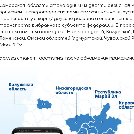
Самарская область стала одним из десяти регионов Р
приложении оператора системы оплаты можно выпус
транспортную карту другого региона и оплачивать е
транспорте выбранного субъекта федерации. В про
систем оплаты проезда из Нижегородской, Калужской, 
Тюменской, Омской областей, Удмуртской, Чувашской Р
Марий Эл.
Услуга станет доступна после обновления приложени