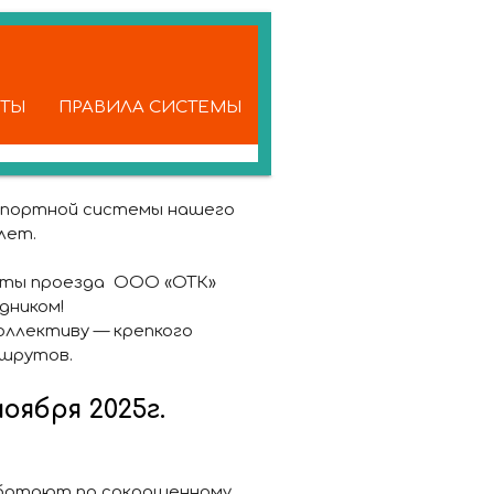
КТЫ
ПРАВИЛА СИСТЕМЫ
анспортной системы нашего
лет.
аты проезда ООО «ОТК»
дником!
оллективу — крепкого
ршрутов.
оября 2025г.
работают по сокращенному