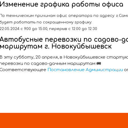
Изменение графика работы офиса
По техническим причинам офис оператора по адресу: г.Самара
будет работать по сокращенному графику:
22.05.2024 с 9.00 до 15.00, перерыв с 12.00 до 12.30
Автобусные перевозки по садово-
маршрутам г. Новокуйбышевск
В эту субботу, 20 апреля, в Новокуйбышевске старту
перевозки по садово-дачным маршрутам 🚌
Соответствующее
Постановление Администрации
о
В соответствии с ним установлены тарифы на перево
наличную и безналичную плату:
-35 ₽.
-14.2 ₽ (льготный)
-5.20 за перевозку одной единицы багажа.
Стоит отметить, что право на льготный проезд по 
имеют: