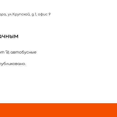
, ул.Крупской, д.1, офис 9
дачным
ют 🚀 автобусные
публиковано.
зку одного пассажира за
муниципальным маршрутам