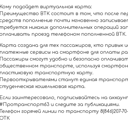
Кому подойдет виртуальная карта:
Преимущество ВТК состоит в том, что после пе
средств пополнение почти мгновенно записывает
требуется никаких дополнительных операций зап
оплачивать проезд телефоном пополненной ВТК.
Карта создана для тех пассажиров, кто привык 
платежные сервисы на смартфоне для оплаты раз
Пассажиры смогут удобно и безопасно оплачиват
общественном транспорте, используя смартфон
пластиковую транспортную карту.
Первооткрывателями станут единая транспорт
студенческая кошельковая карта.
Если заинтересовало, подписывайтесь на аккаун
#Протранспорт63 и следите за публикациями.
Телефон горячей линии по транспорту 8(846)207-70-11
ОТК