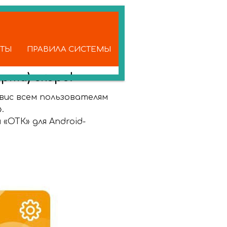
КТЫ
ПРАВИЛА СИСТЕМЫ
рта) скоро!
вис всем пользователям
».
«ОТК» для Android-