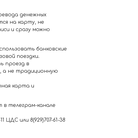
ревода денежных
ся на карту, не
иси и сразу можно
использовать банковские
овой поездки.
ь проезд в
, а не традиционную
ная карта и
т в телеграм-канале
 ЦДС или 8(929)707-61-38